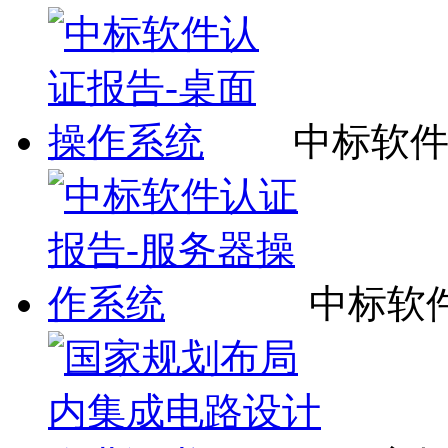
中标软件
中标软