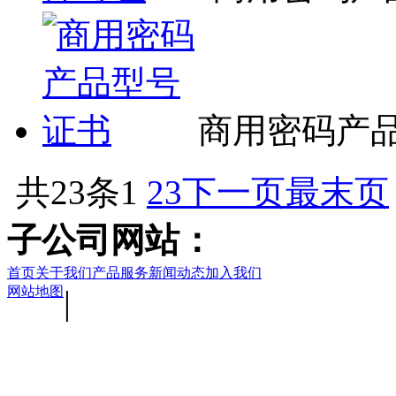
商用密码产
共23条
1
2
3
下一页
最末页
子公司网站：
首页
关于我们
产品服务
新闻动态
加入我们
网站地图
|